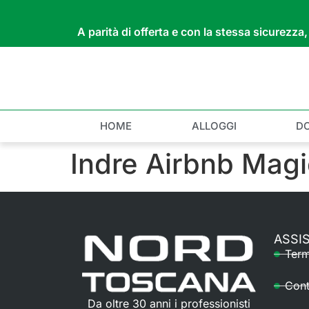
A parità di offerta e con la stessa sicurezz
HOME
ALLOGGI
D
Indre Airbnb Mag
ASSI
Term
Cont
Da oltre 30 anni i professionisti